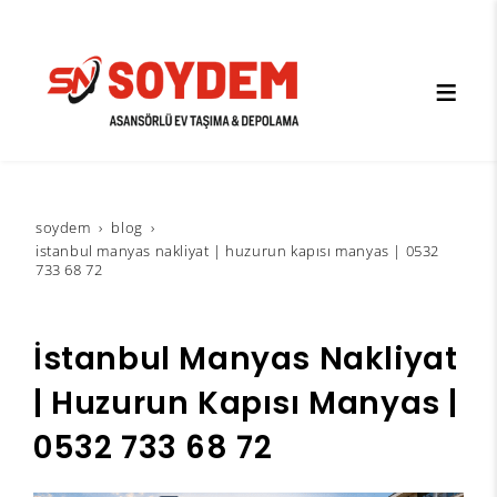
soydem
blog
i̇stanbul manyas nakliyat | huzurun kapısı manyas | 0532
733 68 72
İstanbul Manyas Nakliyat
| Huzurun Kapısı Manyas |
0532 733 68 72