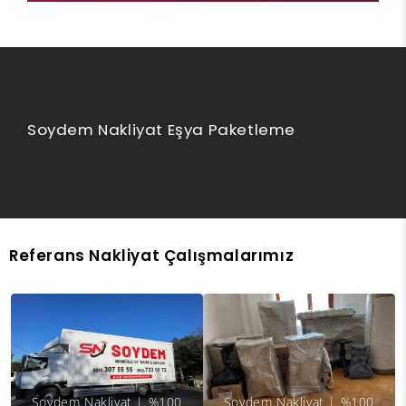
Soydem Nakliyat Eşya Paketleme
Müşteri Memnuniyeti Garantisi ile
Çalışıyoruz.
Soydem Nakliyat ile
Hızlı ve Güvenli Taşının
Referans Nakliyat Çalışmalarımız
Soydem Nakliyat | %100
Soydem Nakliyat | %100