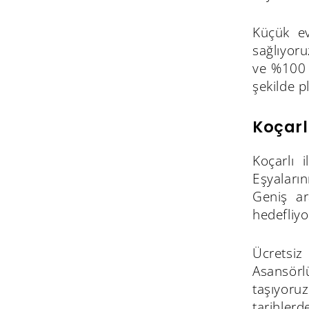
Küçük ev
sağlıyoru
ve %100 
şekilde p
Koçarl
Koçarlı 
Eşyaların
Geniş ar
hedefliyo
Ücretsiz
Asansörl
taşıyoru
tarihlerd