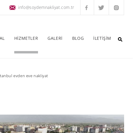
info@soydemnakliyat.com.tr
AL
HİZMETLER
GALERİ
BLOG
İLETİŞİM
̇stanbul evden eve nakliyat