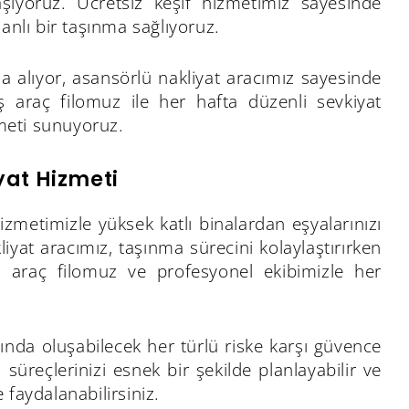
taşıyoruz. Ücretsiz keşif hizmetimiz sayesinde
anlı bir taşınma sağlıyoruz.
ına alıyor, asansörlü nakliyat aracımız sayesinde
iş araç filomuz ile her hafta düzenli sevkiyat
zmeti sunuyoruz.
yat Hizmeti
hizmetimizle yüksek katlı binalardan eşyalarınızı
liyat aracımız, taşınma sürecini kolaylaştırırken
ş araç filomuz ve profesyonel ekibimizle her
asında oluşabilecek her türlü riske karşı güvence
süreçlerinizi esnek bir şekilde planlayabilir ve
faydalanabilirsiniz.