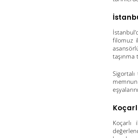
İstanb
İstanbul
filomuz i
asansörl
taşınma t
Sigortalı
memnuniy
eşyaların
Koçarl
Koçarlı 
değerlen