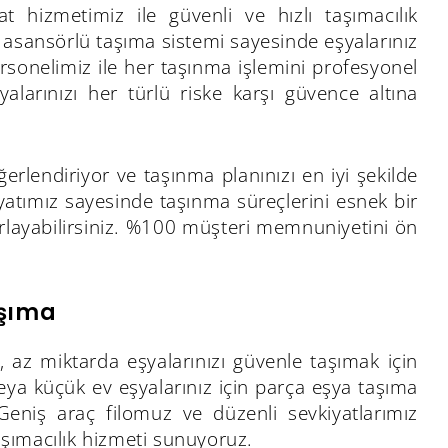
at hizmetimiz ile güvenli ve hızlı taşımacılık
n asansörlü taşıma sistemi sayesinde eşyalarınız
sonelimiz ile her taşınma işlemini profesyonel
şyalarınızı her türlü riske karşı güvence altına
erlendiriyor ve taşınma planınızı en iyi şekilde
iyatımız sayesinde taşınma süreçlerini esnek bir
ayarlayabilirsiniz. %100 müşteri memnuniyetini ön
aşıma
, az miktarda eşyalarınızı güvenle taşımak için
eya küçük ev eşyalarınız için parça eşya taşıma
eniş araç filomuz ve düzenli sevkiyatlarımız
taşımacılık hizmeti sunuyoruz.