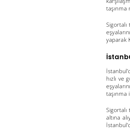
karşılaş
taşınma m
Sigortalı
eşyaları
yaparak K
İstanb
İstanbul’
hızlı ve 
eşyaları
taşınma 
Sigortalı
altına al
İstanbul’