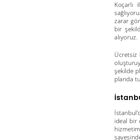
Koçarlı 
sağlıyoru
zarar gö
bir şekil
alıyoruz.
Ücretsiz 
oluşturuy
şekilde p
planda tu
İstanb
İstanbul’
ideal bir
hizmetim
sayesinde