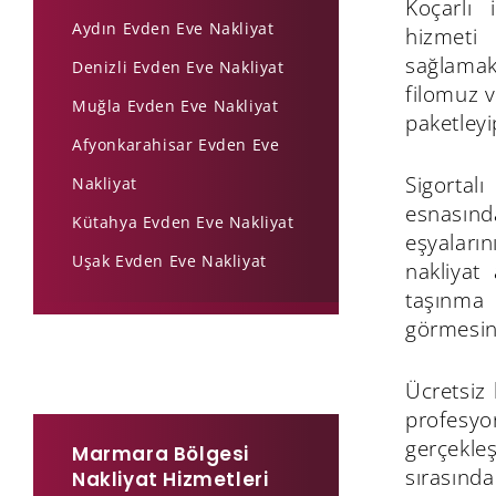
Koçarlı 
Aydın Evden Eve Nakliyat
hizmeti
sağlama
Denizli Evden Eve Nakliyat
filomuz v
Muğla Evden Eve Nakliyat
paketleyi
Afyonkarahisar Evden Eve
Sigortal
Nakliyat
esnasın
Kütahya Evden Eve Nakliyat
eşyaları
Uşak Evden Eve Nakliyat
nakliyat 
taşınma 
görmesin
Ücretsiz
profesyo
gerçekle
Marmara Bölgesi
sırasınd
Nakliyat Hizmetleri