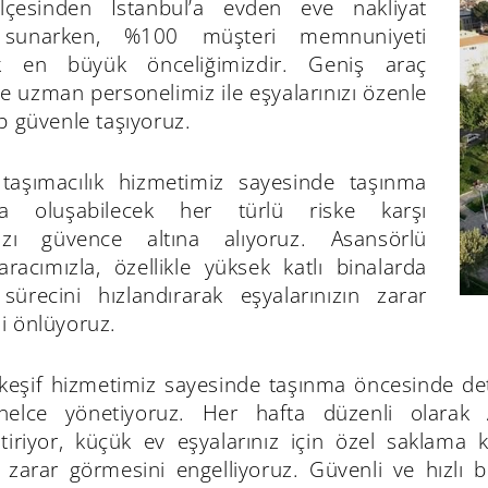
ilçesinden İstanbul’a evden eve nakliyat
 sunarken, %100 müşteri memnuniyeti
k en büyük önceliğimizdir. Geniş araç
e uzman personelimiz ile eşyalarınızı özenle
p güvenle taşıyoruz.
ı taşımacılık hizmetimiz sayesinde taşınma
da oluşabilecek her türlü riske karşı
nızı güvence altına alıyoruz. Asansörlü
aracımızla, özellikle yüksek katlı binalarda
sürecini hızlandırarak eşyalarınızın zarar
i önlüyoruz.
 keşif hizmetimiz sayesinde taşınma öncesinde det
nelce yönetiyoruz. Her hafta düzenli olarak A
ştiriyor, küçük ev eşyalarınız için özel saklama 
a zarar görmesini engelliyoruz. Güvenli ve hızlı 