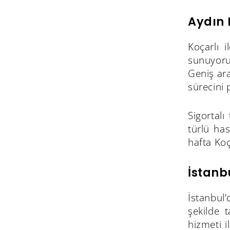
Aydın 
Koçarlı 
sunuyoru
Geniş ar
sürecini 
Sigortalı
türlü has
hafta Koç
İstanb
İstanbul
şekilde 
hizmeti i