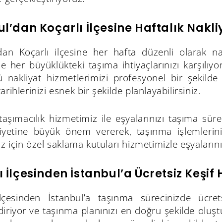
ul’dan Koçarlı İlçesine Haftalık Nakliy
’dan Koçarlı ilçesine her hafta düzenli olarak nak
le her büyüklükteki taşıma ihtiyaçlarınızı karşılı
ü nakliyat hizmetlerimizi profesyonel bir şekilde
arihlerinizi esnek bir şekilde planlayabilirsiniz.
 taşımacılık hizmetimiz ile eşyalarınızı taşıma sü
etine büyük önem vererek, taşınma işlemleri
ız için özel saklama kutuları hizmetimizle eşyaların
ı İlçesinden İstanbul’a Ücretsiz Keşif 
ilçesinden İstanbul’a taşınma sürecinizde ücret
diriyor ve taşınma planınızı en doğru şekilde oluş