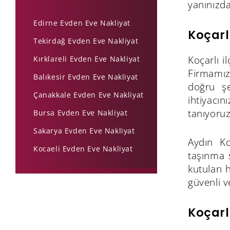
yanınızda
Edirne Evden Eve Nakliyat
Koçarl
Tekirdağ Evden Eve Nakliyat
Koçarlı i
Kırklareli Evden Eve Nakliyat
Firmamız,
Balıkesir Evden Eve Nakliyat
doğru şe
Çanakkale Evden Eve Nakliyat
ihtiyacın
tanıyoruz
Bursa Evden Eve Nakliyat
Sakarya Evden Eve Nakliyat
Aydın Ko
Kocaeli Evden Eve Nakliyat
taşınma 
kutuları 
güvenli v
Koçarl