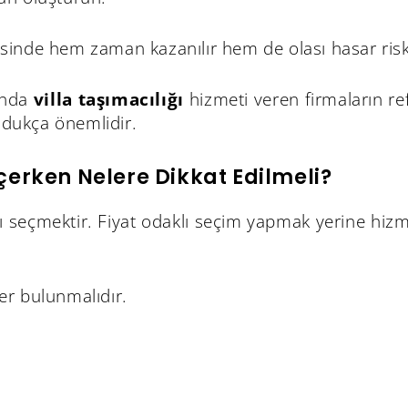
esinde hem zaman kazanılır hem de olası hasar ris
ında
villa taşımacılığı
hizmeti veren firmaların re
ldukça önemlidir.
çerken Nelere Dikkat Edilmeli?
yı seçmektir. Fiyat odaklı seçim yapmak yerine hiz
kler bulunmalıdır.