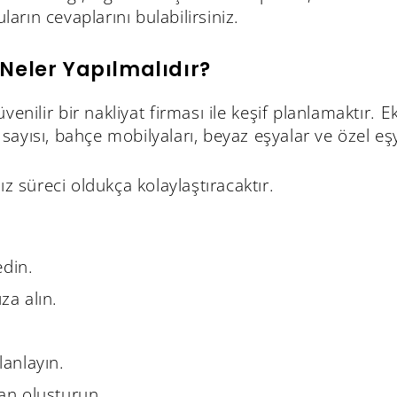
arın cevaplarını bulabilirsiniz.
 Neler Yapılmalıdır?
 güvenilir bir nakliyat firması ile keşif planlamaktır
kat sayısı, bahçe mobilyaları, beyaz eşyalar ve özel e
 süreci oldukça kolaylaştıracaktır.
edin.
za alın.
lanlayın.
lan oluşturun.