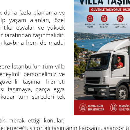
ok daha fazla planlama ve
ip yaşam alanları, özel
antika eşyalar ve yüksek
 tarafından taşınmalıdır.
man kaybına hem de maddi
ere İstanbul'un tüm villa
deneyimli personelimiz ve
güvenli taşıma hizmeti
sı taşımaya, parça eşya
kadar tüm süreçleri tek
ok merak ettiği konular;
etleneceği, sigortalı taşımanın kapsamı, asansörlü