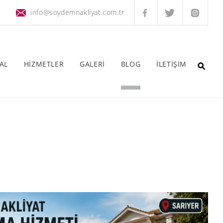
info@soydemnakliyat.com.tr
AL
HİZMETLER
GALERİ
BLOG
İLETİŞİM