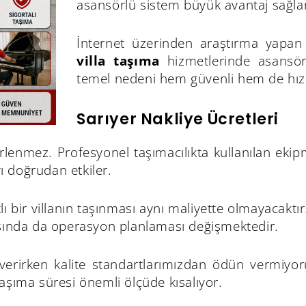
asansörlü sistem büyük avantaj sağla
İnternet üzerinden araştırma yapan
villa taşıma
hizmetlerinde asansörl
temel nedeni hem güvenli hem de hızl
Sarıyer Nakliye Ücretleri
irlenmez. Profesyonel taşımacılıkta kullanılan ekip
ı doğrudan etkiler.
tlı bir villanın taşınması aynı maliyette olmayacaktı
rasında da operasyon planlaması değişmektedir.
verirken kalite standartlarımızdan ödün vermiyoru
şıma süresi önemli ölçüde kısalıyor.