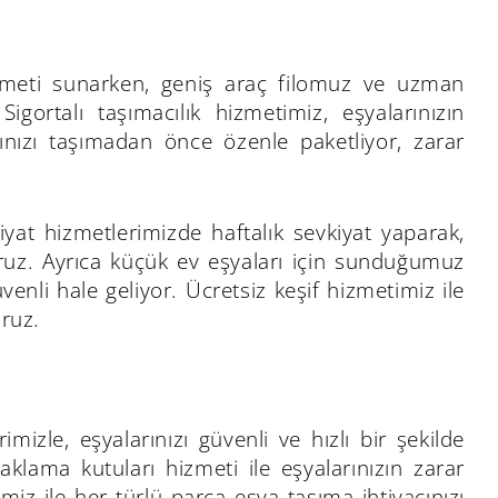
hizmeti sunarken, geniş araç filomuz ve uzman
igortalı taşımacılık hizmetimiz, eşyalarınızın
arınızı taşımadan önce özenle paketliyor, zarar
liyat hizmetlerimizde haftalık sevkiyat yaparak,
ruz. Ayrıca küçük ev eşyaları için sunduğumuz
enli hale geliyor. Ücretsiz keşif hizmetimiz ile
ruz.
izle, eşyalarınızı güvenli ve hızlı bir şekilde
lama kutuları hizmeti ile eşyalarınızın zarar
iz ile her türlü parça eşya taşıma ihtiyacınızı