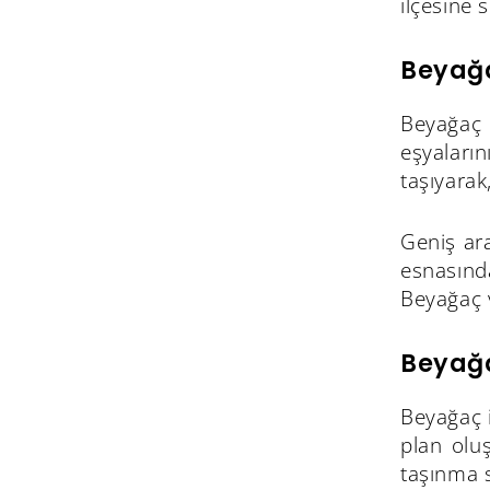
ilçesine 
Beyağa
Beyağaç 
eşyaların
taşıyarak
Geniş ara
esnasında
Beyağaç v
Beyağa
Beyağaç i
plan olu
taşınma s