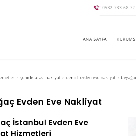
0532 733 68 72
ANA SAYFA
KURUMS
i̇zmetler
şehirlerarası nakliyat
denizli evden eve nakliyat
beyağaç
aç Evden Eve Nakliyat
aç İstanbul Evden Eve
at Hizmetleri