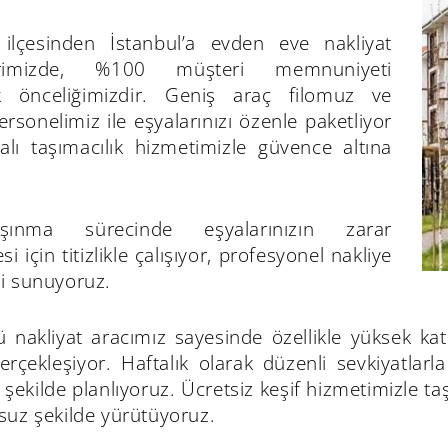
ilçesinden İstanbul’a evden eve nakliyat
erimizde, %100 müşteri memnuniyeti
k önceliğimizdir. Geniş araç filomuz ve
sonelimiz ile eşyalarınızı özenle paketliyor
talı taşımacılık hizmetimizle güvence altına
ınma sürecinde eşyalarınızın zarar
 için titizlikle çalışıyor, profesyonel nakliye
i sunuyoruz.
 nakliyat aracımız sayesinde özellikle yüksek katl
erçekleşiyor. Haftalık olarak düzenli sevkiyatlar
 şekilde planlıyoruz. Ücretsiz keşif hizmetimizle ta
suz şekilde yürütüyoruz.