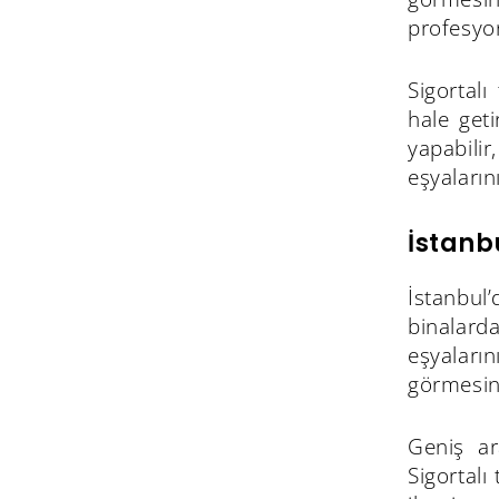
profesyon
Sigortalı
hale get
yapabili
eşyaların
İstanb
İstanbul
binalarda
eşyaları
görmesini
Geniş ar
Sigortalı