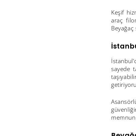
Keşif hi
araç fil
Beyağaç s
İstanb
İstanbul
sayede t
taşıyabi
getiriyor
Asansörlü
güvenliğ
memnuniye
Beyağa