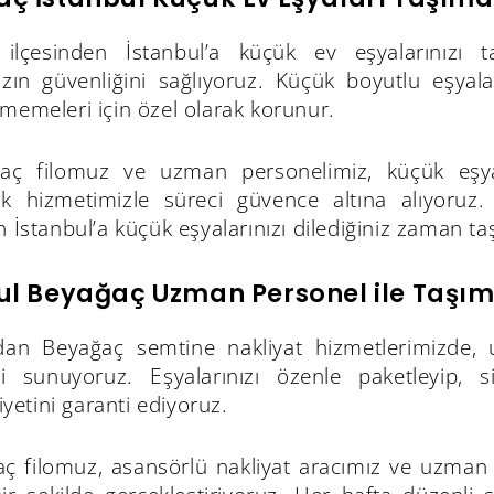
ilçesinden İstanbul’a küçük ev eşyalarınızı t
nızın güvenliğini sağlıyoruz. Küçük boyutlu eşyal
memeleri için özel olarak korunur.
aç filomuz ve uzman personelimiz, küçük eşyala
lık hizmetimizle süreci güvence altına alıyoruz
n İstanbul’a küçük eşyalarınızı dilediğiniz zaman taşı
ul Beyağaç Uzman Personel ile Taşı
’dan Beyağaç semtine nakliyat hizmetlerimizde, 
i sunuyoruz. Eşyalarınızı özenle paketleyip, s
etini garanti ediyoruz.
ç filomuz, asansörlü nakliyat aracımız ve uzman eki