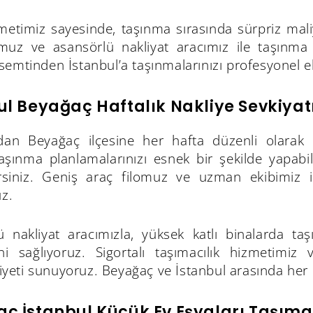
zmetimiz sayesinde, taşınma sırasında sürpriz mal
omuz ve asansörlü nakliyat aracımız ile taşınma s
emtinden İstanbul’a taşınmalarınızı profesyonel ek
ul Beyağaç Haftalık Nakliye Sevkiyat
'dan Beyağaç ilçesine her hafta düzenli olarak na
aşınma planlamalarınızı esnek bir şekilde yapabil
lirsiniz. Geniş araç filomuz ve uzman ekibimiz 
uz.
 nakliyat aracımızla, yüksek katlı binalarda taşın
ini sağlıyoruz. Sigortalı taşımacılık hizmetimi
ti sunuyoruz. Beyağaç ve İstanbul arasında her ha
ç İstanbul Küçük Ev Eşyaları Taşıma