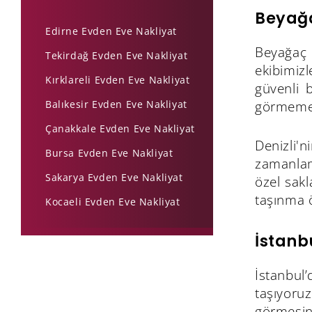
Beyağa
Edirne Evden Eve Nakliyat
Beyağaç 
Tekirdağ Evden Eve Nakliyat
ekibimiz
Kırklareli Evden Eve Nakliyat
güvenli b
Balıkesir Evden Eve Nakliyat
görmemesi
Çanakkale Evden Eve Nakliyat
Denizli'n
Bursa Evden Eve Nakliyat
zamanlam
Sakarya Evden Eve Nakliyat
özel sakl
taşınma 
Kocaeli Evden Eve Nakliyat
İstanb
İstanbul’
taşıyoru
görmesini