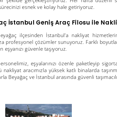
bir şekilde gerçekleştiriyoruz. Her hafta düzenli 
ürecinizi esnek ve kolay hale getiriyoruz.
ç İstanbul Geniş Araç Filosu ile Nakl
Beyağaç ilçesinden İstanbul’a nakliyat hizmetle
ıza profesyonel çözümler sunuyoruz. Farklı boyutl
n eşyanızı güvenle taşıyoruz.
sonelimiz, eşyalarınızı özenle paketleyip sigortal
 nakliyat aracımızla yüksek katlı binalarda taşınm
arla Beyağaç ve İstanbul arasında güvenli taşımacıl