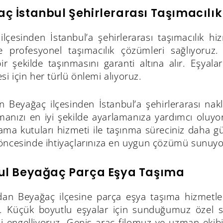
ç İstanbul Şehirlerarası Taşımacılık
ilçesinden İstanbul’a şehirlerarası taşımacılık 
le profesyonel taşımacılık çözümleri sağlıyoruz. S
ir şekilde taşınmasını garanti altına alır. Eşyal
 için her türlü önlemi alıyoruz.
in Beyağaç ilçesinden İstanbul’a şehirlerarası nak
anızı en iyi şekilde ayarlamanıza yardımcı oluyo
ama kutuları hizmeti ile taşınma süreciniz daha güv
öncesinde ihtiyaçlarınıza en uygun çözümü sunuyo
ul Beyağaç Parça Eşya Taşıma
dan Beyağaç ilçesine parça eşya taşıma hizmetlerim
z. Küçük boyutlu eşyalar için sunduğumuz özel sak
 engelliyoruz. Geniş araç filomuz ve uzman ekibim