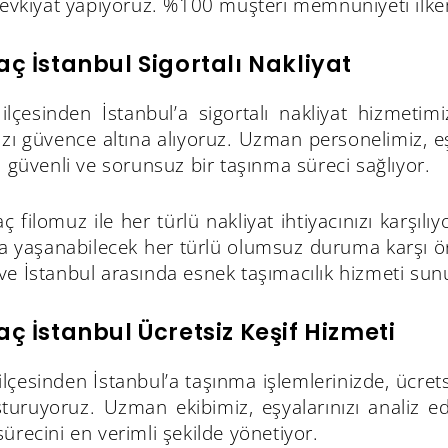
sevkiyat yapıyoruz. %100 müşteri memnuniyeti ilkem
ç İstanbul Sigortalı Nakliyat
ilçesinden İstanbul’a sigortalı nakliyat hizmetimi
ızı güvence altına alıyoruz. Uzman personelimiz, eşy
, güvenli ve sorunsuz bir taşınma süreci sağlıyor.
ç filomuz ile her türlü nakliyat ihtiyacınızı karşılı
 yaşanabilecek her türlü olumsuz duruma karşı önl
e İstanbul arasında esnek taşımacılık hizmeti sun
ç İstanbul Ücretsiz Keşif Hizmeti
lçesinden İstanbul’a taşınma işlemlerinizde, ücrets
şturuyoruz. Uzman ekibimiz, eşyalarınızı analiz
ürecini en verimli şekilde yönetiyor.