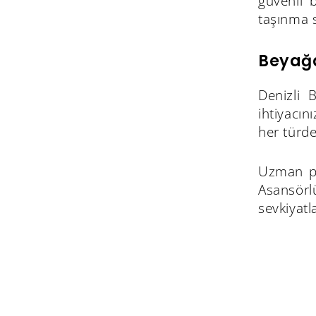
güvenli 
taşınma s
Beyağa
Denizli 
ihtiyacın
her türde
Uzman per
Asansörlü
sevkiyatl