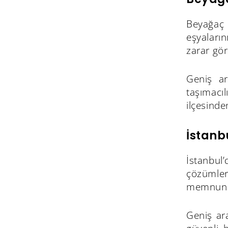
Beyağaç 
eşyaları
zarar gör
Geniş ar
taşımacı
ilçesinde
İstanb
İstanbul
çözümler
memnuniy
Geniş ara