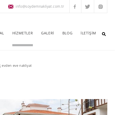
info@soydemnakliyat.com.tr
AL
HİZMETLER
GALERİ
BLOG
İLETİŞİM
 evden eve nakliyat