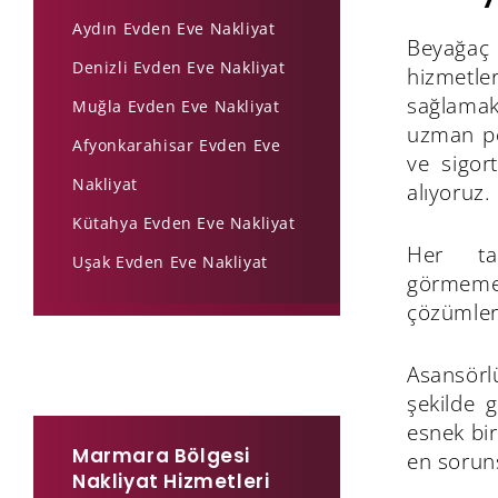
Aydın Evden Eve Nakliyat
Beyağaç 
Denizli Evden Eve Nakliyat
hizmetl
sağlama
Muğla Evden Eve Nakliyat
uzman per
Afyonkarahisar Evden Eve
ve sigor
Nakliyat
alıyoruz.
Kütahya Evden Eve Nakliyat
Her taş
Uşak Evden Eve Nakliyat
görmemesi
çözümler
Asansörlü
şekilde g
esnek bir
Marmara Bölgesi
en sorun
Nakliyat Hizmetleri