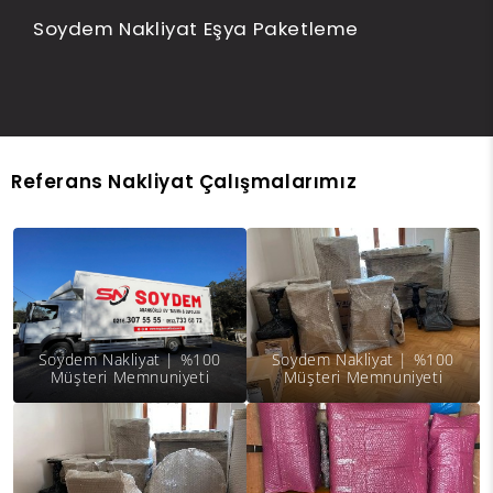
Soydem Nakliyat Eşya Paketleme
Müşteri Memnuniyeti Garantisi ile
Çalışıyoruz.
Soydem Nakliyat ile
Hızlı ve Güvenli Taşının
Referans Nakliyat Çalışmalarımız
Soydem Nakliyat | %100
Soydem Nakliyat | %100
Müşteri Memnuniyeti
Müşteri Memnuniyeti