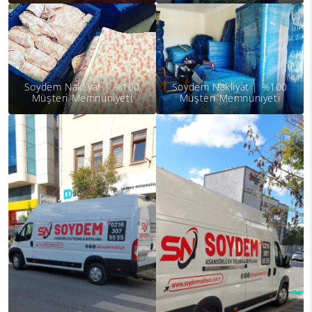
Soydem Nakliyat | %100
Soydem Nakliyat | %100
Müşteri Memnuniyeti
Müşteri Memnuniyeti