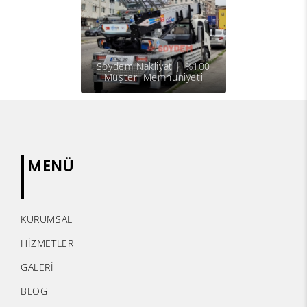
Soydem Nakliyat | %100
Müşteri Memnuniyeti
MENÜ
KURUMSAL
HİZMETLER
GALERİ
BLOG