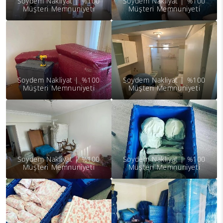
Soydem Nakliyat | %100
Soydem Nakliyat | %100
Müşteri Memnuniyeti
Müşteri Memnuniyeti
Soydem Nakliyat | %100
Soydem Nakliyat | %100
Müşteri Memnuniyeti
Müşteri Memnuniyeti
Soydem Nakliyat | %100
Soydem Nakliyat | %100
Müşteri Memnuniyeti
Müşteri Memnuniyeti