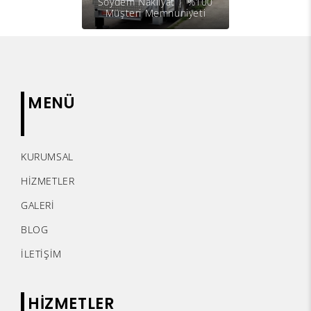
Soydem Nakliyat | %100
Müşteri Memnuniyeti
MENÜ
KURUMSAL
HİZMETLER
GALERİ
BLOG
İLETİŞİM
HİZMETLER