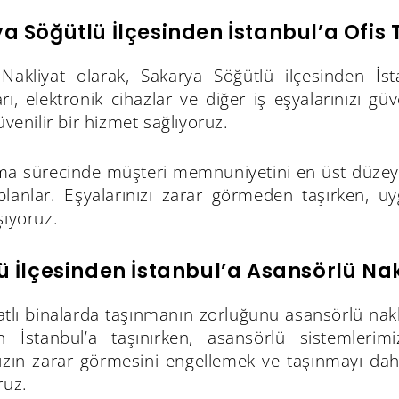
a Söğütlü İlçesinden İstanbul’a Ofis
akliyat olarak, Sakarya Söğütlü ilçesinden İst
rı, elektronik cihazlar ve diğer iş eşyalarınızı gü
güvenilir bir hizmet sağlıyoruz.
ıma sürecinde müşteri memnuniyetini en üst düzeyd
planlar. Eşyalarınızı zarar görmeden taşırken, uyg
şıyoruz.
ü İlçesinden İstanbul’a Asansörlü Nak
tlı binalarda taşınmanın zorluğunu asansörlü nakl
en İstanbul’a taşınırken, asansörlü sistemlerim
nızın zarar görmesini engellemek ve taşınmayı da
ruz.