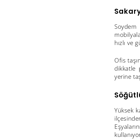
Sakary
Soydem N
mobilyala
hızlı ve 
Ofis taş
dikkatle 
yerine ta
Söğütl
Yüksek ka
ilçesind
Eşyaları
kullanıyo