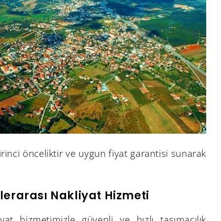
inci önceliktir ve uygun fiyat garantisi sunarak
.
lerarası Nakliyat Hizmeti
yat hizmetimizle güvenli ve hızlı taşımacılık