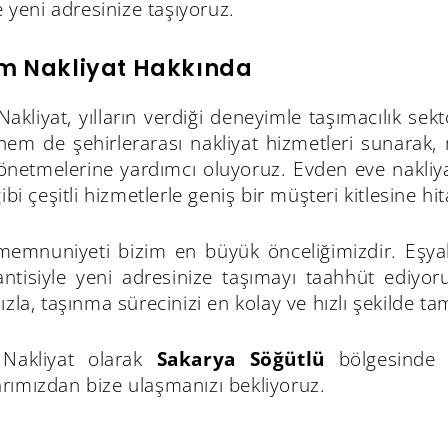
de yeni adresinize taşıyoruz.
m Nakliyat Hakkında
kliyat, yılların verdiği deneyimle taşımacılık sek
 hem de şehirlerarası nakliyat hizmetleri sunarak,
yönetmelerine yardımcı oluyoruz. Evden eve nakliya
gibi çeşitli hizmetlerle geniş bir müşteri kitlesine hi
memnuniyeti bizim en büyük önceliğimizdir. Eşyala
rantisiyle yeni adresinize taşımayı taahhüt ediy
ızla, taşınma sürecinizi en kolay ve hızlı şekilde 
Nakliyat olarak
Sakarya Söğütlü
bölgesinde e
rımızdan bize ulaşmanızı bekliyoruz.