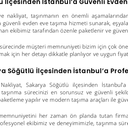
ü İlçesinden İstanbul’a Güvenli Evde
e nakliyat, taşınmanın en önemli aşamalarından 
a güvenli evden eve taşıma hizmeti sunarak, eşyaları
an ekibimiz tarafından özenle paketlenir ve güvenli 
sürecinde müşteri memnuniyeti bizim için çok öneml
k için her detayı dikkatle planlıyor ve uygun fiyat 
a Söğütlü İlçesinden İstanbul’a Prof
akliyat, Sakarya Söğütlü ilçesinden İstanbul’
, taşınma sürecinizi en sorunsuz ve güvenli şekil
paketleme yapılır ve modern taşıma araçları ile güven
memnuniyetini her zaman ön planda tutan firmamı
ofesyonel ekibimiz ve deneyimimizle, taşınma süre