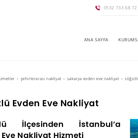
0532 733 68 72
ANA SAYFA
KURUMS
i̇zmetler
şehirlerarası nakliyat
sakarya evden eve nakliyat
söğütl
lü Evden Eve Nakliyat
lü İlçesinden İstanbul’a
Eve Nakliyat Hizmeti