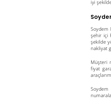
iyi şekil
Soyde
Soydem Na
şehir içi
şekilde 
nakliyat 
Müşteri 
fiyat ga
araçlarım
Soydem 
numarala