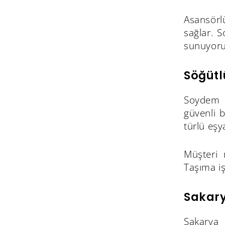
Asansörl
sağlar. S
sunuyoru
Söğütl
Soydem N
güvenli 
türlü eşy
Müşteri 
Taşıma iş
Sakary
Sakarya 