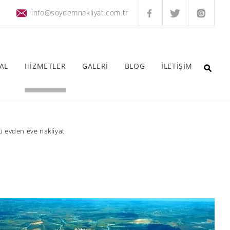
info@soydemnakliyat.com.tr
AL
HİZMETLER
GALERİ
BLOG
İLETİŞİM
ü evden eve nakliyat