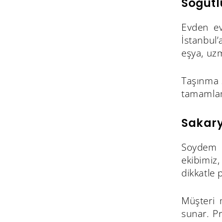
Söğütl
Evden ev
İstanbul’
eşya, uzm
Taşınma 
tamamlama
Sakary
Soydem N
ekibimiz
dikkatle 
Müşteri 
sunar. Pr