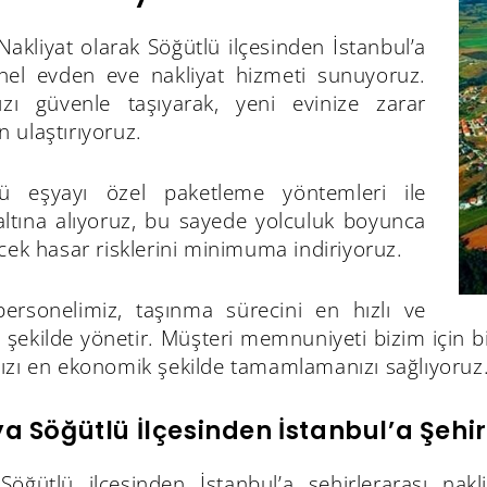
akliyat olarak Söğütlü ilçesinden İstanbul’a
nel evden eve nakliyat hizmeti sunuyoruz.
nızı güvenle taşıyarak, yeni evinize zarar
 ulaştırıyoruz.
lü eşyayı özel paketleme yöntemleri ile
ltına alıyoruz, bu sayede yolculuk boyunca
cek hasar risklerini minimuma indiriyoruz.
rsonelimiz, taşınma sürecini en hızlı ve
şekilde yönetir. Müşteri memnuniyeti bizim için bir
ızı en ekonomik şekilde tamamlamanızı sağlıyoruz
a Söğütlü İlçesinden İstanbul’a Şehir
Söğütlü ilçesinden İstanbul’a şehirlerarası nakli