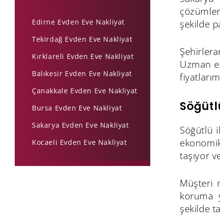
çözümler
Edirne Evden Eve Nakliyat
şekilde p
Tekirdağ Evden Eve Nakliyat
Şehirlera
Kırklareli Evden Eve Nakliyat
Uzman eki
Balıkesir Evden Eve Nakliyat
fiyatları
Çanakkale Evden Eve Nakliyat
Söğütl
Bursa Evden Eve Nakliyat
Sakarya Evden Eve Nakliyat
Söğütlü 
ekonomik 
Kocaeli Evden Eve Nakliyat
taşıyor v
Müşteri 
koruma y
şekilde t