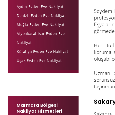
Aydın Evden Eve Nakliyat
Soydem N
Denizli Evden Eve Nakliyat
profesyo
Eşyaları
Muğla Evden Eve Nakliyat
görmeden
Afyonkarahisar Evden Eve
Nakliyat
Her tür
koruma a
Kütahya Evden Eve Nakliyat
oluşabile
Uşak Evden Eve Nakliyat
Uzman pe
sorunsuz 
taşınman
Sakary
Marmara Bölgesi
Nakliyat Hizmetleri
Sakarya 