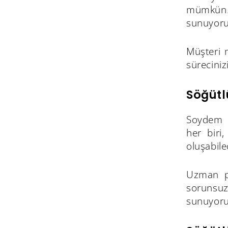
mümkün. 
sunuyoruz
Müşteri 
süreciniz
Söğütl
Soydem Na
her biri
oluşabile
Uzman pe
sorunsuz
sunuyoru