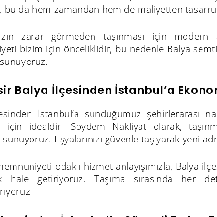
z, bu da hem zamandan hem de maliyetten tasarruf 
nızın zarar görmeden taşınması için modern as
ti bizim için önceliklidir, bu nedenle Balya semti
a sunuyoruz.
sir Balya İlçesinden İstanbul’a Ekono
çesinden İstanbul’a sunduğumuz şehirlerarası nakl
r için idealdir. Soydem Nakliyat olarak, taşı
sunuyoruz. Eşyalarınızı güvenle taşıyarak yeni adre
emnuniyeti odaklı hizmet anlayışımızla, Balya ilç
 hale getiriyoruz. Taşıma sırasında her det
ırıyoruz.