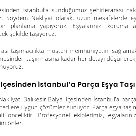
çesinden İstanbul’a sunduğumuz şehirlerarası nakl
r. Soydem Nakliyat olarak, uzun mesafelerde eşy
 bir planlama yapıyoruz. Eşyalarınızı koruma 
ek şekilde taşıyoruz.
arası taşımacılıkta müşteri memnuniyetini sağlama
mesinden taşınmasına kadar her detayı düşünerek, B
unuyoruz.
İlçesinden İstanbul’a Parça Eşya Taş
kliyat, Balıkesir Balya ilçesinden İstanbul’a parç
erilere uygun çözümler sunuyor. Parça eşya taşıma
i önceliktir. Profesyonel ekiplerimiz, eşyalarını
ni önler.