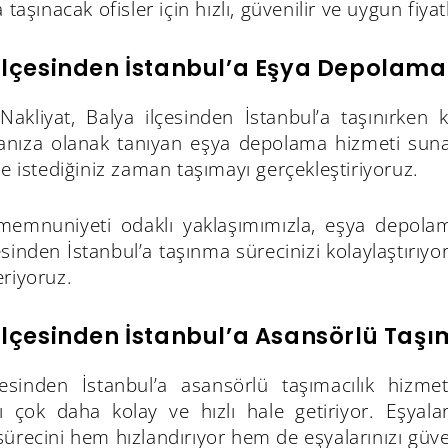
a taşınacak ofisler için hızlı, güvenilir ve uygun fiy
İlçesinden İstanbul’a Eşya Depolama 
akliyat, Balya ilçesinden İstanbul’a taşınırken ku
nıza olanak tanıyan eşya depolama hizmeti sunar
ve istediğiniz zaman taşımayı gerçekleştiriyoruz.
memnuniyeti odaklı yaklaşımımızla, eşya depolam
esinden İstanbul’a taşınma sürecinizi kolaylaştır
riyoruz.
İlçesinden İstanbul’a Asansörlü Taşı
çesinden İstanbul’a asansörlü taşımacılık hizm
ı çok daha kolay ve hızlı hale getiriyor. Eşyalar
ürecini hem hızlandırıyor hem de eşyalarınızı güven