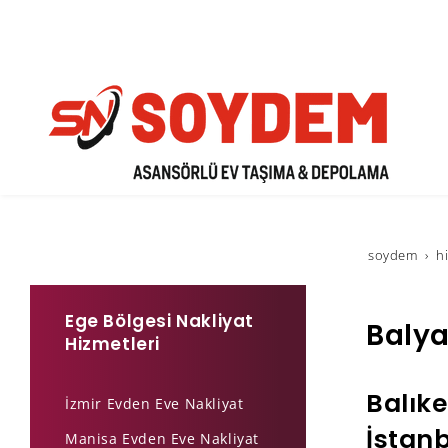
soydem
h
Ege Bölgesi Nakliyat
Balya
Hizmetleri
Balıke
İzmir Evden Eve Nakliyat
İstanb
Manisa Evden Eve Nakliyat