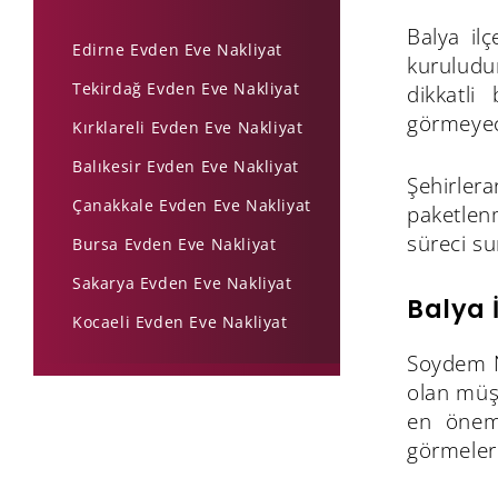
Balya il
Edirne Evden Eve Nakliyat
kuruludu
Tekirdağ Evden Eve Nakliyat
dikkatli
görmeyec
Kırklareli Evden Eve Nakliyat
Balıkesir Evden Eve Nakliyat
Şehirler
Çanakkale Evden Eve Nakliyat
paketlen
süreci s
Bursa Evden Eve Nakliyat
Sakarya Evden Eve Nakliyat
Balya 
Kocaeli Evden Eve Nakliyat
Soydem Na
olan müşt
en öneml
görmeleri