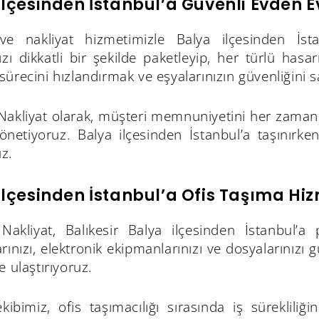
İlçesinden İstanbul’a Güvenli Evden E
e nakliyat hizmetimizle Balya ilçesinden İst
ızı dikkatli bir şekilde paketleyip, her türlü has
ürecini hızlandırmak ve eşyalarınızın güvenliğini 
akliyat olarak, müşteri memnuniyetini her zaman e
önetiyoruz. Balya ilçesinden İstanbul’a taşınırke
z.
İlçesinden İstanbul’a Ofis Taşıma Hi
akliyat, Balıkesir Balya ilçesinden İstanbul’a
rınızı, elektronik ekipmanlarınızı ve dosyalarınızı 
e ulaştırıyoruz.
ibimiz, ofis taşımacılığı sırasında iş sürekliliğ