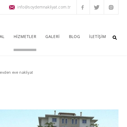
info@soydemnakliyat.com.tr
AL
HİZMETLER
GALERİ
BLOG
İLETİŞİM
 evden eve nakliyat