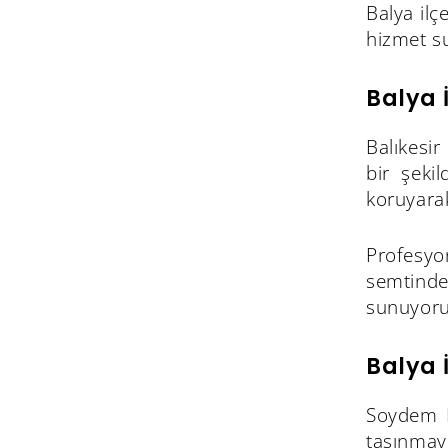
Balya ilç
hizmet s
Balya 
Balıkesir
bir şekil
koruyarak
Profesyo
semtinde
sunuyoru
Balya 
Soydem N
taşınmayı