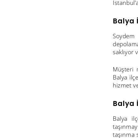
İstanbul’
Balya 
Soydem N
depolama
saklıyor 
Müşteri 
Balya ilç
hizmet ve
Balya 
Balya il
taşınmay
taşınma s