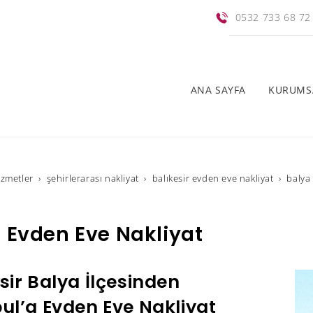
0532 733 68 72
ANA SAYFA
KURUMS
i̇zmetler
şehirlerarası nakliyat
balıkesir evden eve nakliyat
balya
 Evden Eve Nakliyat
sir Balya İlçesinden
ul’a Evden Eve Nakliyat