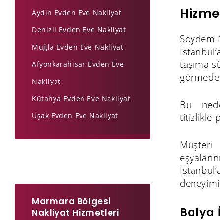
Hizme
Aydın Evden Eve Nakliyat
Denizli Evden Eve Nakliyat
Soydem Na
Muğla Evden Eve Nakliyat
İstanbul’
taşıma sü
Afyonkarahisar Evden Eve
görmeden 
Nakliyat
Kütahya Evden Eve Nakliyat
Bu neden
Uşak Evden Eve Nakliyat
titizlikle
Müşteri
eşyaların
İstanbul
deneyimi
Marmara Bölgesi
Balya 
Nakliyat Hizmetleri