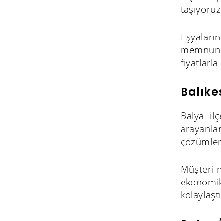
taşıyoru
Eşyaları
memnuniye
fiyatlarl
Balıke
Balya il
arayanla
çözümler 
Müşteri m
ekonomik
kolaylaşt