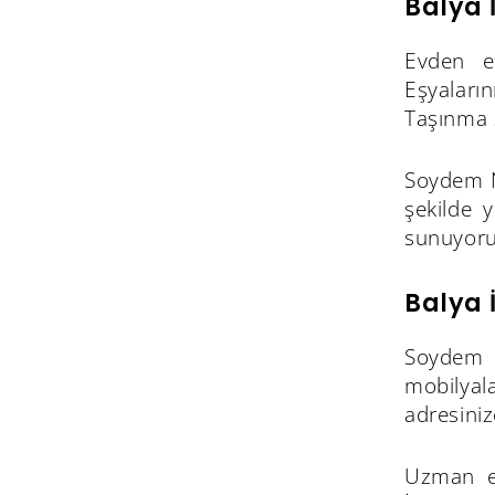
Balya 
Evden ev
Eşyaların
Taşınma s
Soydem N
şekilde y
sunuyoru
Balya 
Soydem N
mobilyala
adresiniz
Uzman ek