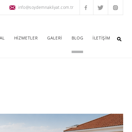
info@soydemnakliyat.com.tr
AL
HİZMETLER
GALERİ
BLOG
İLETİŞİM