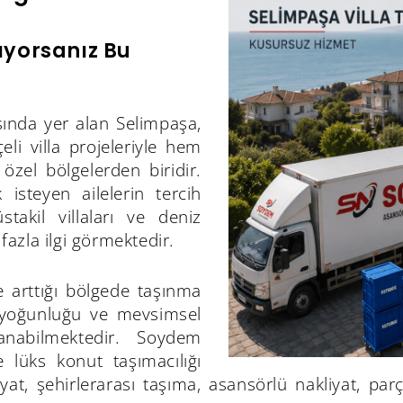
ıyorsanız Bu
sında yer alan Selimpaşa,
li villa projeleriyle hem
özel bölgelerden biridir.
steyen ailelerin tercih
üstakil villaları ve deniz
fazla ilgi görmektedir.
e arttığı bölgede taşınma
e yoğunluğu ve mevsimsel
aşanabilmektedir. Soydem
e lüks konut taşımacılığı
t, şehirlerarası taşıma, asansörlü nakliyat, par