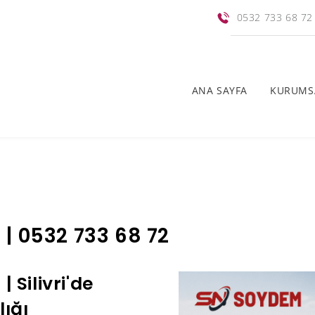
0532 733 68 72
ANA SAYFA
KURUMS
 | 0532 733 68 72
 Silivri'de
lığı