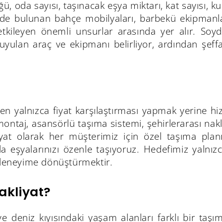
üğü, oda sayısı, taşınacak eşya miktarı, kat sayısı, 
rde bulunan bahçe mobilyaları, barbekü ekipmanla
etkileyen önemli unsurlar arasında yer alır. Soyd
duyulan araç ve ekipmanı belirliyor, ardından şeffa
rken yalnızca fiyat karşılaştırması yapmak yerine 
ntaj, asansörlü taşıma sistemi, şehirlerarası nakli
t olarak her müşterimiz için özel taşıma planı ha
a eşyalarınızı özenle taşıyoruz. Hedefimiz yalnızca
ir deneyime dönüştürmektir.
kliyat?
ı ve deniz kıyısındaki yaşam alanları farklı bir ta