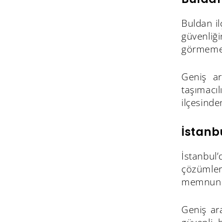
Buldan il
güvenliğ
görmemele
Geniş ar
taşımacı
ilçesinde
İstanb
İstanbul
çözümler
memnuniy
Geniş ara