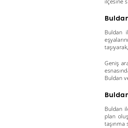
ilçesine 
Buldan
Buldan i
eşyaların
taşıyarak
Geniş ara
esnasında
Buldan ve
Buldan
Buldan il
plan olu
taşınma s