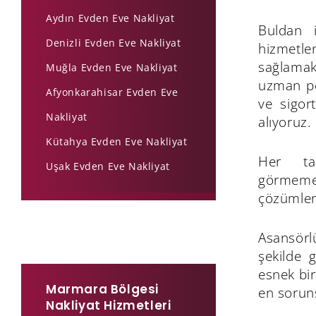
Aydın Evden Eve Nakliyat
Buldan i
Denizli Evden Eve Nakliyat
hizmetl
sağlama
Muğla Evden Eve Nakliyat
uzman per
Afyonkarahisar Evden Eve
ve sigor
Nakliyat
alıyoruz.
Kütahya Evden Eve Nakliyat
Her taş
Uşak Evden Eve Nakliyat
görmemesi
çözümler
Asansörlü
şekilde 
esnek bir
Marmara Bölgesi
en sorun
Nakliyat Hizmetleri