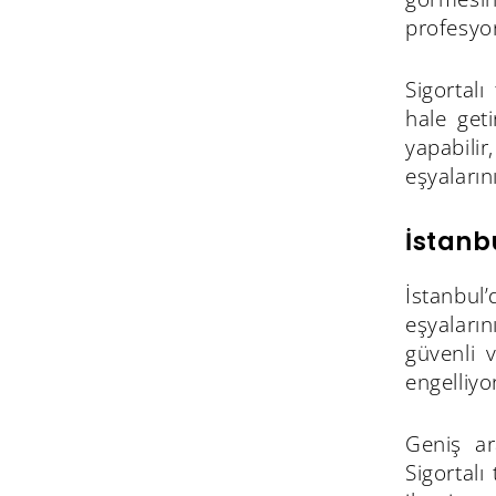
profesyon
Sigortalı
hale get
yapabili
eşyaların
İstanb
İstanbul’
eşyaların
güvenli 
engelliyo
Geniş ar
Sigortalı