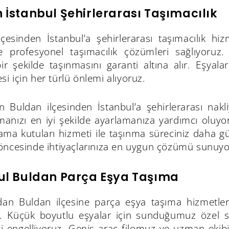
 İstanbul Şehirlerarası Taşımacılık
lçesinden İstanbul’a şehirlerarası taşımacılık 
le profesyonel taşımacılık çözümleri sağlıyoruz. S
ir şekilde taşınmasını garanti altına alır. Eşyal
 için her türlü önlemi alıyoruz.
in Buldan ilçesinden İstanbul’a şehirlerarası nakl
anızı en iyi şekilde ayarlamanıza yardımcı oluyo
ama kutuları hizmeti ile taşınma süreciniz daha güv
öncesinde ihtiyaçlarınıza en uygun çözümü sunuyo
ul Buldan Parça Eşya Taşıma
dan Buldan ilçesine parça eşya taşıma hizmetlerim
z. Küçük boyutlu eşyalar için sunduğumuz özel sak
 engelliyoruz. Geniş araç filomuz ve uzman ekibim