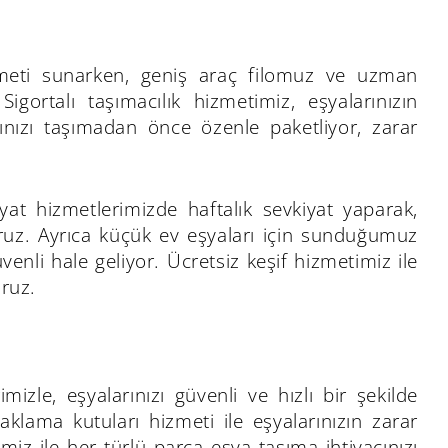
hizmeti sunarken, geniş araç filomuz ve uzman
igortalı taşımacılık hizmetimiz, eşyalarınızın
arınızı taşımadan önce özenle paketliyor, zarar
iyat hizmetlerimizde haftalık sevkiyat yaparak,
ruz. Ayrıca küçük ev eşyaları için sunduğumuz
enli hale geliyor. Ücretsiz keşif hizmetimiz ile
ruz.
izle, eşyalarınızı güvenli ve hızlı bir şekilde
lama kutuları hizmeti ile eşyalarınızın zarar
iz ile her türlü parça eşya taşıma ihtiyacınızı