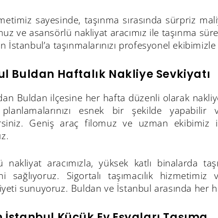
zmetimiz sayesinde, taşınma sırasında sürpriz mal
muz ve asansörlü nakliyat aracımız ile taşınma süre
 İstanbul’a taşınmalarınızı profesyonel ekibimizle 
ul Buldan Haftalık Nakliye Sevkiyatı
dan Buldan ilçesine her hafta düzenli olarak nakliy
planlamalarınızı esnek bir şekilde yapabilir 
lirsiniz. Geniş araç filomuz ve uzman ekibimiz 
uz.
 nakliyat aracımızla, yüksek katlı binalarda taşın
ini sağlıyoruz. Sigortalı taşımacılık hizmetimi
ti sunuyoruz. Buldan ve İstanbul arasında her haf
 İstanbul Küçük Ev Eşyaları Taşıma