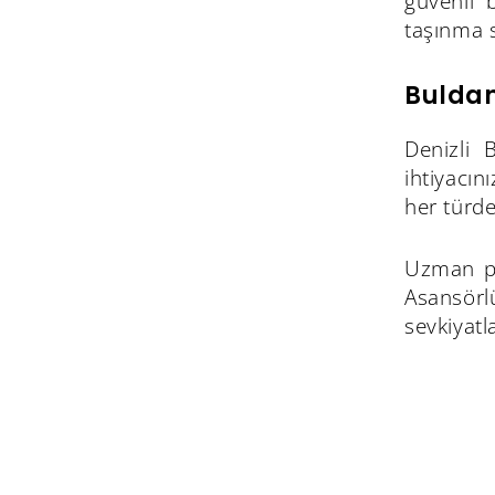
güvenli 
taşınma s
Buldan
Denizli 
ihtiyacın
her türde
Uzman per
Asansörlü
sevkiyatl