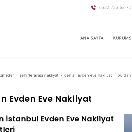
0532 733 68 72
ANA SAYFA
KURUMS
i̇zmetler
şehirlerarası nakliyat
denizli evden eve nakliyat
buldan 
n Evden Eve Nakliyat
n İstanbul Evden Eve Nakliyat
leri