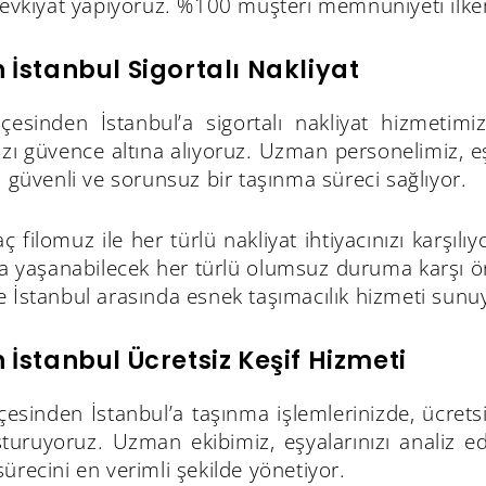
sevkiyat yapıyoruz. %100 müşteri memnuniyeti ilkem
 İstanbul Sigortalı Nakliyat
lçesinden İstanbul’a sigortalı nakliyat hizmetimi
ızı güvence altına alıyoruz. Uzman personelimiz, eşy
, güvenli ve sorunsuz bir taşınma süreci sağlıyor.
ç filomuz ile her türlü nakliyat ihtiyacınızı karşılı
 yaşanabilecek her türlü olumsuz duruma karşı önl
 İstanbul arasında esnek taşımacılık hizmeti sunu
 İstanbul Ücretsiz Keşif Hizmeti
çesinden İstanbul’a taşınma işlemlerinizde, ücrets
şturuyoruz. Uzman ekibimiz, eşyalarınızı analiz
ürecini en verimli şekilde yönetiyor.