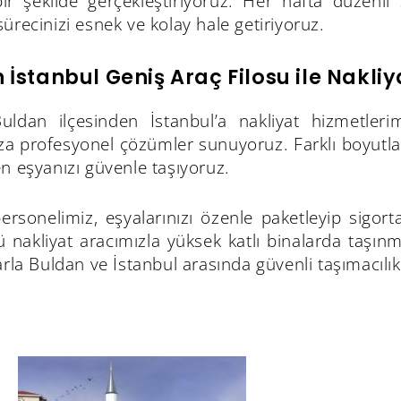
bir şekilde gerçekleştiriyoruz. Her hafta düzenli
ürecinizi esnek ve kolay hale getiriyoruz.
 İstanbul Geniş Araç Filosu ile Nakliy
Buldan ilçesinden İstanbul’a nakliyat hizmetler
ıza profesyonel çözümler sunuyoruz. Farklı boyutl
n eşyanızı güvenle taşıyoruz.
sonelimiz, eşyalarınızı özenle paketleyip sigortal
 nakliyat aracımızla yüksek katlı binalarda taşınm
arla Buldan ve İstanbul arasında güvenli taşımacılık