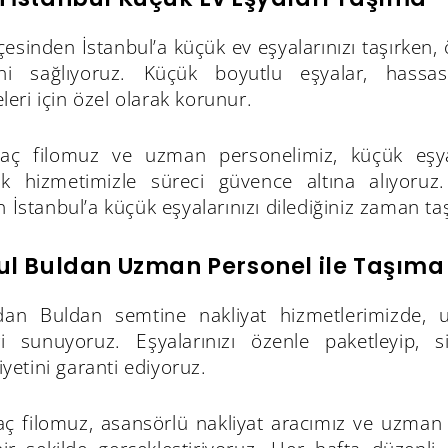
çesinden İstanbul’a küçük ev eşyalarınızı taşırken,
ini sağlıyoruz. Küçük boyutlu eşyalar, hassas
ri için özel olarak korunur.
aç filomuz ve uzman personelimiz, küçük eşyala
lık hizmetimizle süreci güvence altına alıyoruz
n İstanbul’a küçük eşyalarınızı dilediğiniz zaman taşı
ul Buldan Uzman Personel ile Taşıma
’dan Buldan semtine nakliyat hizmetlerimizde, 
i sunuyoruz. Eşyalarınızı özenle paketleyip, s
etini garanti ediyoruz.
ç filomuz, asansörlü nakliyat aracımız ve uzman eki