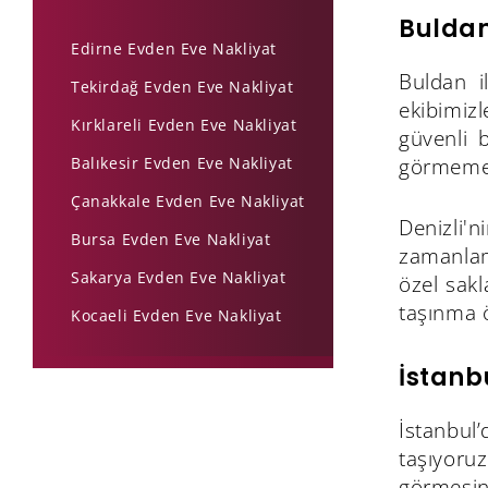
Buldan
Edirne Evden Eve Nakliyat
Buldan i
Tekirdağ Evden Eve Nakliyat
ekibimiz
Kırklareli Evden Eve Nakliyat
güvenli b
Balıkesir Evden Eve Nakliyat
görmemesi
Çanakkale Evden Eve Nakliyat
Denizli'n
Bursa Evden Eve Nakliyat
zamanlam
Sakarya Evden Eve Nakliyat
özel sakl
taşınma 
Kocaeli Evden Eve Nakliyat
İstanb
İstanbul’
taşıyoru
görmesini