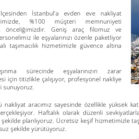
lçesinden İstanbul’a evden eve nakliyat
erimizde, %100 müşteri memnuniyeti
k önceliğimizdir. Geniş araç filomuz ve
sonelimiz ile eşyalarınızı özenle paketliyor
talı taşımacılık hizmetimizle güvence altına
ınma sürecinde eşyalarınızın zarar
 için titizlikle çalışıyor, profesyonel nakliye
i sunuyoruz.
 nakliyat aracımız sayesinde özellikle yüksek katl
gerçekleşiyor. Haftalık olarak düzenli sevkiyatlar
 şekilde planlıyoruz. Ücretsiz keşif hizmetimizle ta
suz şekilde yürütüyoruz.