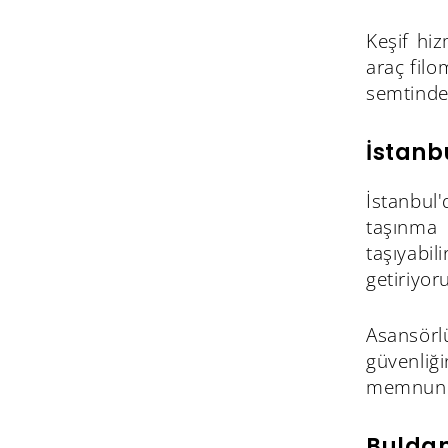
Keşif hi
araç filo
semtinden
İstanb
İstanbul'
taşınma 
taşıyabi
getiriyor
Asansörlü
güvenliğ
memnuniye
Buldan